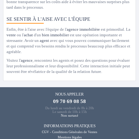
bonne transparence sur les coûts aide à éviter les mauvaises surprises plus
tard dans le processus.
SE SENTIR À L'AISE AVEC L'ÉQUIPE
Enfin, être à l'aise avec l'équipe de l'
agence immobilière
est primordial. La
vente
ou l'
achat
d'un
bien immobilier
est une opération importante et
stressante. Avoir un
agent
avec qui vous pouvez communiquer facilement
et qui comprend vos besoins rendra le processus beaucoup plus efficace et
agréable.
Visitez l'
agence
, rencontrez les agents et posez des questions pour évaluer
leur professionnalisme et leur disponibilité. Cette interaction initiale peut
souvent être révélatrice de la qualité de la relation future.
NOUS APPELER
09 70 69 08 58
Du lundi au vendredi de 8h à 20h
Le samedi de 10h à 15h
Non surtaxé
INFORMATIONS PRATIQUES
CGV - Conditions Générales de Ventes
Mentions légales