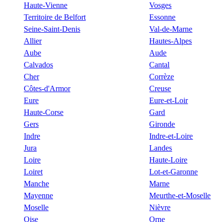
Haute-Vienne
Vosges
Territoire de Belfort
Essonne
Seine-Saint-Denis
Val-de-Marne
Allier
Hautes-Alpes
Aube
Aude
Calvados
Cantal
Cher
Corrèze
Côtes-d'Armor
Creuse
Eure
Eure-et-Loir
Haute-Corse
Gard
Gers
Gironde
Indre
Indre-et-Loire
Jura
Landes
Loire
Haute-Loire
Loiret
Lot-et-Garonne
Manche
Marne
Mayenne
Meurthe-et-Moselle
Moselle
Nièvre
Oise
Orne