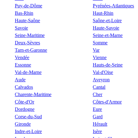
Puy-de-Dôme
Pyrénées-Atlantiques
Bas-Rhin
Haut-Rhin
Haute-Saône
Saône-et-Loire
Savoie
Haute-Savoie
Seine-Maritime
Seine-et-Marne
Deux-Sèvres
Somme
Tarn-et-Garonne
Var
Vendée
Vienne
Essonne
Hauts-de-Seine
Val-de-Marne
Val-d'Oise
Aude
Aveyron
Calvados
Cantal
Charente-Maritime
Cher
Côte-d'Or
Côtes-d'Armor
Dordogne
Eure
Corse-du-Sud
Gard
Gironde
Hérault
Indre-et-Loire
Isère