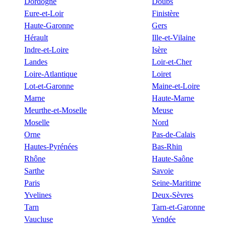
Dordogne
Doubs
Eure-et-Loir
Finistère
Haute-Garonne
Gers
Hérault
Ille-et-Vilaine
Indre-et-Loire
Isère
Landes
Loir-et-Cher
Loire-Atlantique
Loiret
Lot-et-Garonne
Maine-et-Loire
Marne
Haute-Marne
Meurthe-et-Moselle
Meuse
Moselle
Nord
Orne
Pas-de-Calais
Hautes-Pyrénées
Bas-Rhin
Rhône
Haute-Saône
Sarthe
Savoie
Paris
Seine-Maritime
Yvelines
Deux-Sèvres
Tarn
Tarn-et-Garonne
Vaucluse
Vendée