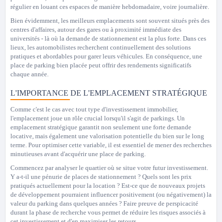
régulier en louant ces espaces de manière hebdomadaire, voire journalière.
Bien évidemment, les meilleurs emplacements sont souvent situés près des
centres d'affaires, autour des gares ou à proximité immédiate des
universités - là où la demande de stationnement est la plus forte. Dans ces
lieux, les automobilistes recherchent continuellement des solutions
pratiques et abordables pour garer leurs véhicules. En conséquence, une
place de parking bien placée peut offrir des rendements significatifs
chaque année.
L'IMPORTANCE DE L'EMPLACEMENT STRATÉGIQUE
Comme c'est le cas avec tout type d'investissement immobilier,
l'emplacement joue un rôle crucial lorsqu'il s'agit de parkings. Un
emplacement stratégique garantit non seulement une forte demande
locative, mais également une valorisation potentielle du bien sur le long
terme. Pour optimiser cette variable, il est essentiel de mener des recherches
minutieuses avant d'acquérir une place de parking.
Commencez par analyser le quartier où se situe votre futur investissement.
Y a-t-il une pénurie de places de stationnement ? Quels sont les prix
pratiqués actuellement pour la location ? Est-ce que de nouveaux projets
de développement pourraient influencer positivement (ou négativement) la
valeur du parking dans quelques années ? Faire preuve de perspicacité
durant la phase de recherche vous permet de réduire les risques associés à
cet investissement et d'en maximiser les retours.