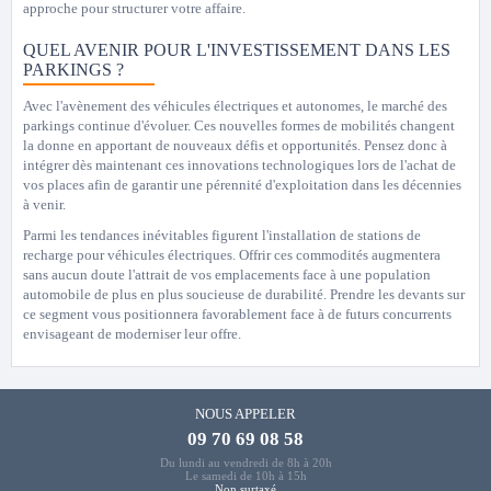
approche pour structurer votre affaire.
QUEL AVENIR POUR L'INVESTISSEMENT DANS LES
PARKINGS ?
Avec l'avènement des véhicules électriques et autonomes, le marché des
parkings continue d'évoluer. Ces nouvelles formes de mobilités changent
la donne en apportant de nouveaux défis et opportunités. Pensez donc à
intégrer dès maintenant ces innovations technologiques lors de l'achat de
vos places afin de garantir une pérennité d'exploitation dans les décennies
à venir.
Parmi les tendances inévitables figurent l'installation de stations de
recharge pour véhicules électriques. Offrir ces commodités augmentera
sans aucun doute l'attrait de vos emplacements face à une population
automobile de plus en plus soucieuse de durabilité. Prendre les devants sur
ce segment vous positionnera favorablement face à de futurs concurrents
envisageant de moderniser leur offre.
NOUS APPELER
09 70 69 08 58
Du lundi au vendredi de 8h à 20h
Le samedi de 10h à 15h
Non surtaxé