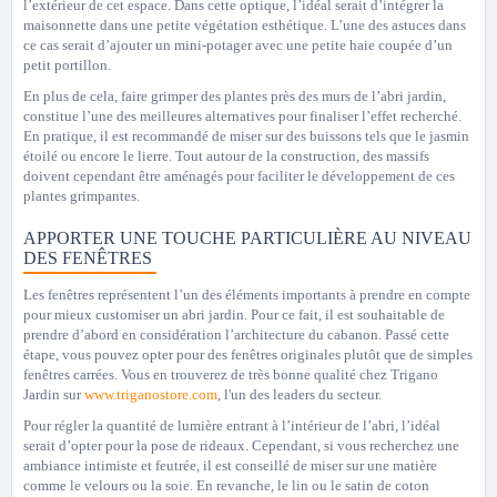
l’extérieur de cet espace. Dans cette optique, l’idéal serait d’intégrer la
maisonnette dans une petite végétation esthétique. L’une des astuces dans
ce cas serait d’ajouter un mini-potager avec une petite haie coupée d’un
petit portillon.
En plus de cela, faire grimper des plantes près des murs de l’abri jardin,
constitue l’une des meilleures alternatives pour finaliser l’effet recherché.
En pratique, il est recommandé de miser sur des buissons tels que le jasmin
étoilé ou encore le lierre. Tout autour de la construction, des massifs
doivent cependant être aménagés pour faciliter le développement de ces
plantes grimpantes.
APPORTER UNE TOUCHE PARTICULIÈRE AU NIVEAU
DES FENÊTRES
Les fenêtres représentent l’un des éléments importants à prendre en compte
pour mieux customiser un abri jardin. Pour ce fait, il est souhaitable de
prendre d’abord en considération l’architecture du cabanon. Passé cette
étape, vous pouvez opter pour des fenêtres originales plutôt que de simples
fenêtres carrées. Vous en trouverez de très bonne qualité chez Trigano
Jardin sur
www.triganostore.com
, l'un des leaders du secteur.
Pour régler la quantité de lumière entrant à l’intérieur de l’abri, l’idéal
serait d’opter pour la pose de rideaux. Cependant, si vous recherchez une
ambiance intimiste et feutrée, il est conseillé de miser sur une matière
comme le velours ou la soie. En revanche, le lin ou le satin de coton