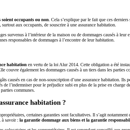
ls soient occupants ou non
. Cela s’explique par le fait que ces dernier
s, surtout aux occupants, de souscrire à une assurance habitation.
es survenus à l’intérieur de la maison ou de dommages causés à leur en
onnes responsables de dommages à l’encontre de leur habitation.
ance habitation
en vertu de la loi Alur 2014. Cette obligation a été ins
Elle couvre également les dommages causés à un tiers dans les parties com
s causés en cas de non-souscription d’une assurance habitation. Ils peuv
és de l’indemniser pour le préjudice subi en plus de la prise en charge 
s parties communes.
’assurance habitation ?
copropriétaires, certaines garanties sont facultatives. Il s’agit notamment
 à savoir :
la garantie dommage aux biens et la garantie responsabili
les colocataires et les copropriétaires. Il est cependant conseillé aux pro