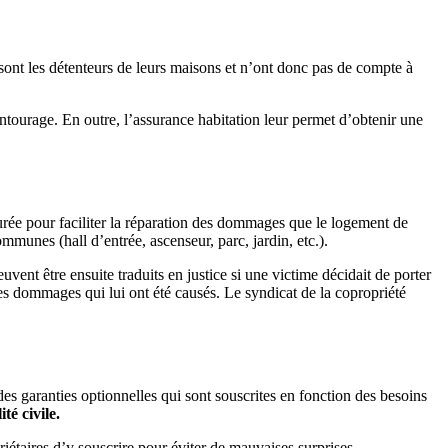
s sont les détenteurs de leurs maisons et n’ont donc pas de compte à
tourage. En outre, l’assurance habitation leur permet d’obtenir une
taurée pour faciliter la réparation des dommages que le logement de
munes (hall d’entrée, ascenseur, parc, jardin, etc.).
ent être ensuite traduits en justice si une victime décidait de porter
des dommages qui lui ont été causés. Le syndicat de la copropriété
 des garanties optionnelles qui sont souscrites en fonction des besoins
té civile.
priétaires d’y souscrire pour éviter de mauvaises surprises.