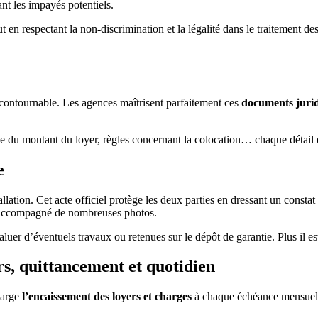
nt les impayés potentiels.
out en respectant la non-discrimination et la légalité dans le traitement 
contournable. Les agences maîtrisent parfaitement ces
documents juri
se du montant du loyer, règles concernant la colocation… chaque détail e
e
llation. Cet acte officiel protège les deux parties en dressant un constat 
e accompagné de nombreuses photos.
aluer d’éventuels travaux ou retenues sur le dépôt de garantie. Plus il e
rs, quittancement et quotidien
harge
l’encaissement des loyers et charges
à chaque échéance mensuelle.