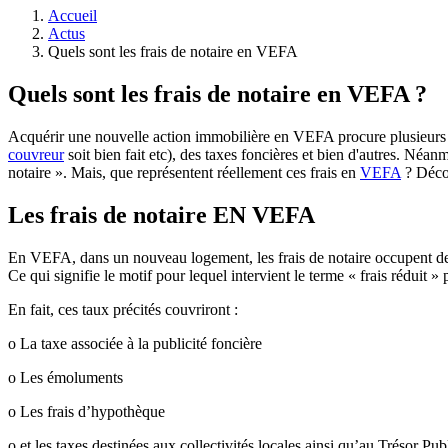
Accueil
Actus
Quels sont les frais de notaire en VEFA
Quels sont les frais de notaire en VEFA ?
Acquérir une nouvelle action immobilière en VEFA procure plusieurs a
couvreur
soit bien fait etc), des taxes foncières et bien d'autres. Néa
notaire ». Mais, que représentent réellement ces frais en
VEFA
? Décou
Les frais de notaire EN VEFA
En VEFA, dans un nouveau logement, les frais de notaire occupent deux
Ce qui signifie le motif pour lequel intervient le terme « frais réduit »
En fait, ces taux précités couvriront :
o La taxe associée à la publicité foncière
o Les émoluments
o Les frais d’hypothèque
o et les taxes destinées aux collectivités locales ainsi qu’au Trésor Pub