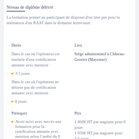
Niveau de diplôme délivré :
La formation permet au participant de disposer d'un titre pro pour la
réalisation d'un RAAT dans le domaine ferroviaire.
Durée
Lieu
Dans le cas où l'opérateur est
Siège administratif à
Château-
titulaire d'une certification
Gontier (Mayenne)
amiante avec mention :
3.5 jours
Dans le cas où l'opérateur ne
détient pas de certification
amiante avec mention :
6 jours
Prérequis
Prix
Avoir suivi avec succès une
1 800€ HT par stagiaire pour 6
formation pour la
jours
certification amiante avec
1 050€ HT par stagiaire pour
mention selon l’arrêté du 8
3.5 jours