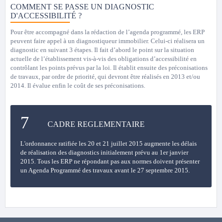
COMMENT SE PASSE UN DIAGNOSTIC
D'ACCESSIBILITÉ ?
Pour être accompagné dans la rédaction de l’agenda programmé, les ERP
peuvent faire appel à un diagnostiqueur immobilier. Celui-ci réalisera un
diagnostic en suivant 3 étapes. Il fait d’abord le point sur la situation
actuelle de l’établissement vis-à-vis des obligations d’accessibilité en
contrôlant les points prévus par la loi. Il établit ensuite des préconisations
de travaux, par ordre de priorité, qui devront être réalisés en 2013 et/ou
2014. Il évalue enfin le coût de ses préconisations.
CADRE REGLEMENTAIRE
L'ordonnance ratifiée les 20 et 21 juillet 2015 augmente les délais
de réalisation des diagnostics initialement prévu au 1er janvier
2015. Tous les ERP ne répondant pas aux normes doivent présenter
un Agenda Programmé des travaux avant le 27 septembre 2015.