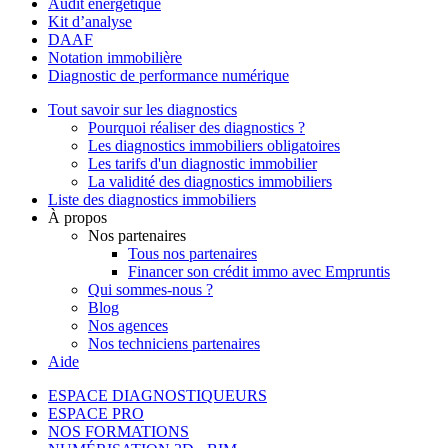
Audit énergétique
Kit d’analyse
DAAF
Notation immobilière
Diagnostic de performance numérique
Tout savoir sur les diagnostics
Pourquoi réaliser des diagnostics ?
Les diagnostics immobiliers obligatoires
Les tarifs d'un diagnostic immobilier
La validité des diagnostics immobiliers
Liste des diagnostics immobiliers
À propos
Nos partenaires
Tous nos partenaires
Financer son crédit immo avec Empruntis
Qui sommes-nous ?
Blog
Nos agences
Nos techniciens partenaires
Aide
ESPACE DIAGNOSTIQUEURS
ESPACE PRO
NOS FORMATIONS