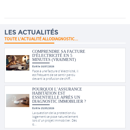
LES ACTUALITÉS
TOUTE L'ACTUALITÉ ALLODIAGNOSTIC...
COMPRENDRE SA FACTURE
D'ÉLECTRICITÉ EN 5
MINUTES (VRAIMENT)
Écrit le 10/07/2026
Face à une facture d’électricité, il
est fréquent de se sentir perdu
devant la profusion de chiff...
POURQUOI L’ASSURANCE
HABITATION EST
ESSENTIELLE APRÈS UN
DIAGNOSTIC IMMOBILIER ?
Écrit le 25/05/2026
La question de la protection du
logement se pose naturellement
lors d’un projet immobilier. Dès
q...