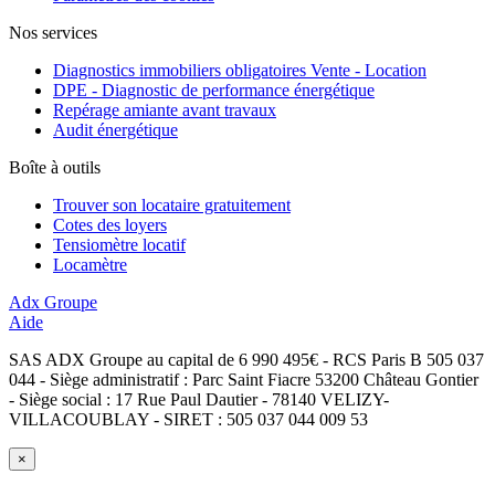
Nos services
Diagnostics immobiliers obligatoires Vente - Location
DPE - Diagnostic de performance énergétique
Repérage amiante avant travaux
Audit énergétique
Boîte à outils
Trouver son locataire gratuitement
Cotes des loyers
Tensiomètre locatif
Locamètre
Adx Groupe
Aide
SAS ADX Groupe au capital de 6 990 495€ - RCS Paris B 505 037
044 - Siège administratif : Parc Saint Fiacre 53200 Château Gontier
- Siège social : 17 Rue Paul Dautier - 78140 VELIZY-
VILLACOUBLAY - SIRET : 505 037 044 009 53
×