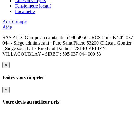
Cotes des loyers
Tensiomètre locatif
Locamètre
Adx Groupe
Aide
SAS ADX Groupe au capital de 6 990 495€ - RCS Paris B 505 037
044 - Siège administratif : Parc Saint Fiacre 53200 Château Gontier
- Siège social : 17 Rue Paul Dautier - 78140 VELIZY-
VILLACOUBLAY - SIRET : 505 037 044 009 53
×
Faites-vous rappeler
×
Votre devis au meilleur prix