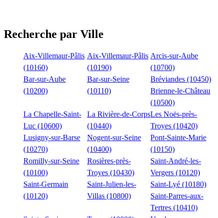
Recherche par Ville
Aix-Villemaur-Pâlis
Aix-Villemaur-Pâlis
Arcis-sur-Aube
(10160)
(10190)
(10700)
Bar-sur-Aube
Bar-sur-Seine
Bréviandes (10450)
(10200)
(10110)
Brienne-le-Château
(10500)
La Chapelle-Saint-
La Rivière-de-Corps
Les Noës-près-
Luc (10600)
(10440)
Troyes (10420)
Lusigny-sur-Barse
Nogent-sur-Seine
Pont-Sainte-Marie
(10270)
(10400)
(10150)
Romilly-sur-Seine
Rosières-près-
Saint-André-les-
(10100)
Troyes (10430)
Vergers (10120)
Saint-Germain
Saint-Julien-les-
Saint-Lyé (10180)
(10120)
Villas (10800)
Saint-Parres-aux-
Tertres (10410)