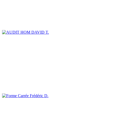
DAVID T.
Frédéric D.