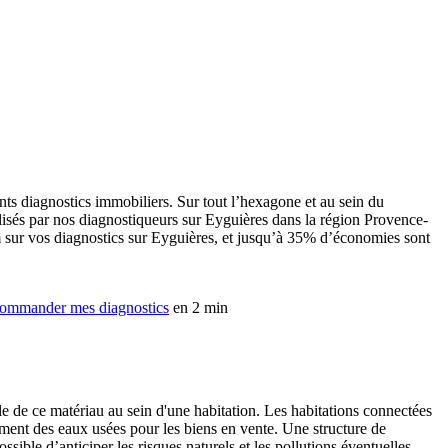
ents diagnostics immobiliers. Sur tout l’hexagone et au sein du
isés par nos diagnostiqueurs sur Eyguières dans la région Provence-
m sur vos diagnostics sur Eyguières, et jusqu’à 35% d’économies sont
ommander mes diagnostics
en 2 min
le de ce matériau au sein d'une habitation. Les habitations connectées
itement des eaux usées pour les biens en vente. Une structure de
ssible d’anticiper les risques naturels et les pollutions éventuelles