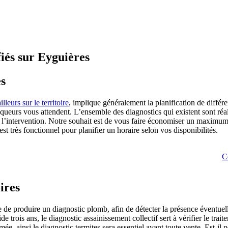
fiés sur Eyguières
es
illeurs sur le territoire
, implique généralement la planification de différ
ueurs vous attendent. L’ensemble des diagnostics qui existent sont réal
e l’intervention. Notre souhait est de vous faire économiser un maximu
st très fonctionnel pour planifier un horaire selon vos disponibilités.
C
ires
e de produire un diagnostic plomb, afin de détecter la présence éventuel
e trois ans, le diagnostic assainissement collectif sert à vérifier le tra
, ainsi le diagnostic termites sera essentiel avant toute vente. Est-il po