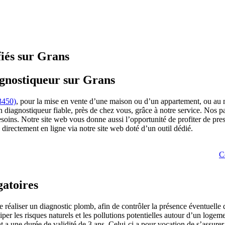
fiés sur Grans
agnostiqueur sur Grans
3450)
, pour la mise en vente d’une maison ou d’un appartement, ou au
iagnostiqueur fiable, près de chez vous, grâce à notre service. Nos par
soins. Notre site web vous donne aussi l’opportunité de profiter de pre
directement en ligne via notre site web doté d’un outil dédié.
C
gatoires
e réaliser un diagnostic plomb, afin de contrôler la présence éventuelle
iper les risques naturels et les pollutions potentielles autour d’un log
t a une durée de validité de 3 ans. Celui-ci a pour vocation de s’assure