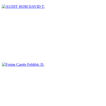
DAVID T.
Frédéric D.