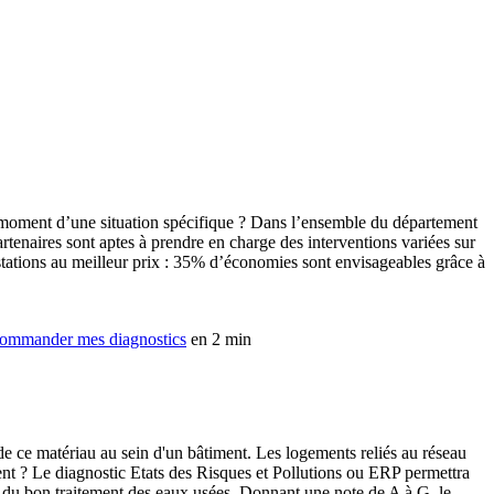
 moment d’une situation spécifique ? Dans l’ensemble du département
tenaires sont aptes à prendre en charge des interventions variées sur
stations au meilleur prix : 35% d’économies sont envisageables grâce à
ommander mes diagnostics
en 2 min
 de ce matériau au sein d'un bâtiment. Les logements reliés au réseau
ement ? Le diagnostic Etats des Risques et Pollutions ou ERP permettra
r du bon traitement des eaux usées. Donnant une note de A à G, le