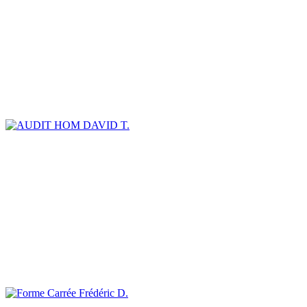
DAVID T.
Frédéric D.