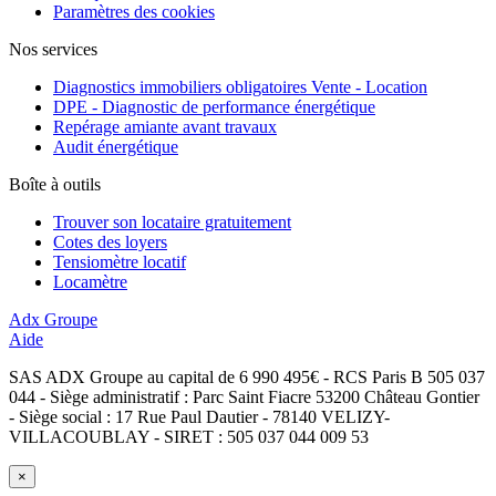
Paramètres des cookies
Nos services
Diagnostics immobiliers obligatoires Vente - Location
DPE - Diagnostic de performance énergétique
Repérage amiante avant travaux
Audit énergétique
Boîte à outils
Trouver son locataire gratuitement
Cotes des loyers
Tensiomètre locatif
Locamètre
Adx Groupe
Aide
SAS ADX Groupe au capital de 6 990 495€ - RCS Paris B 505 037
044 - Siège administratif : Parc Saint Fiacre 53200 Château Gontier
- Siège social : 17 Rue Paul Dautier - 78140 VELIZY-
VILLACOUBLAY - SIRET : 505 037 044 009 53
×