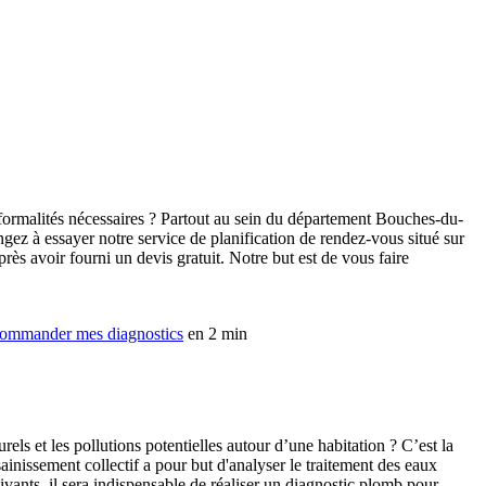
 formalités nécessaires ? Partout au sein du département Bouches-du-
ez à essayer notre service de planification de rendez-vous situé sur
ès avoir fourni un devis gratuit. Notre but est de vous faire
ommander mes diagnostics
en 2 min
ls et les pollutions potentielles autour d’une habitation ? C’est la
sainissement collectif a pour but d'analyser le traitement des eaux
vants, il sera indispensable de réaliser un diagnostic plomb pour