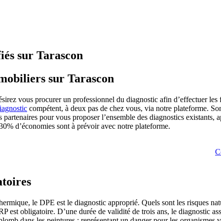
fiés sur Tarascon
mmobiliers sur Tarascon
sirez vous procurer un professionnel du diagnostic afin d’effectuer les
iagnostic
compétent, à deux pas de chez vous, via notre plateforme. Song
artenaires pour vous proposer l’ensemble des diagnostics existants, apr
30% d’économies sont à prévoir avec notre plateforme.
C
atoires
mique, le DPE est le diagnostic approprié. Quels sont les risques nature
P est obligatoire. D’une durée de validité de trois ans, le diagnostic as
plomb dans les peintures : représentant un danger pour les organismes vi