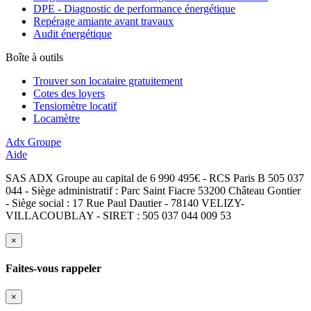
DPE - Diagnostic de performance énergétique
Repérage amiante avant travaux
Audit énergétique
Boîte à outils
Trouver son locataire gratuitement
Cotes des loyers
Tensiomètre locatif
Locamètre
Adx Groupe
Aide
SAS ADX Groupe au capital de 6 990 495€ - RCS Paris B 505 037
044 - Siège administratif : Parc Saint Fiacre 53200 Château Gontier
- Siège social : 17 Rue Paul Dautier - 78140 VELIZY-
VILLACOUBLAY - SIRET : 505 037 044 009 53
×
Faites-vous rappeler
×