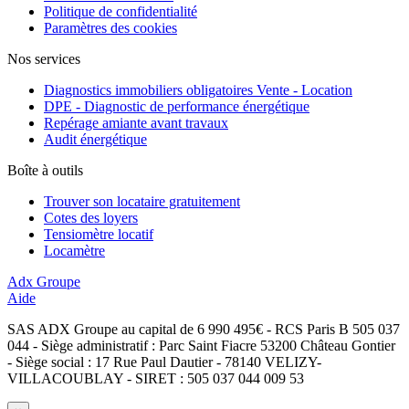
Politique de confidentialité
Paramètres des cookies
Nos services
Diagnostics immobiliers obligatoires Vente - Location
DPE - Diagnostic de performance énergétique
Repérage amiante avant travaux
Audit énergétique
Boîte à outils
Trouver son locataire gratuitement
Cotes des loyers
Tensiomètre locatif
Locamètre
Adx Groupe
Aide
SAS ADX Groupe au capital de 6 990 495€ - RCS Paris B 505 037
044 - Siège administratif : Parc Saint Fiacre 53200 Château Gontier
- Siège social : 17 Rue Paul Dautier - 78140 VELIZY-
VILLACOUBLAY - SIRET : 505 037 044 009 53