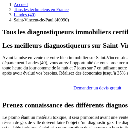
Accueil
Tous les techniciens en France
Landes (40)
Saint-Vincent-de-Paul (40990)
Tous les diagnostiqueurs immobiliers certi
Les meilleurs diagnostiqueurs sur Saint-V
Avant la mise en vente de votre bien immobilier sur Saint-Vincent-de
département Landes (40), vous aurez l’opportunité de vous procurer un
toute heure du jour comme de la nuit et 7 jours sur 7 en utilisant notr
après avoir évalué vos besoins. Réalisez des économies jusqu’à 35% sur
Demander un devis gratuit
Prenez connaissance des différents diagnos
Le plomb étant un matériau toxique, il sera primordial avant une vent
réseau de gaz de ville doivent faire l’objet d’un diagnostic gaz. Le dia
est valable trois ans. Celui-ci a pour vocation de s’assurer du bon tra