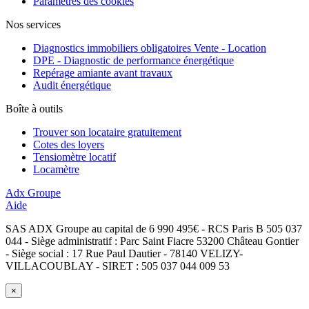
Paramètres des cookies
Nos services
Diagnostics immobiliers obligatoires Vente - Location
DPE - Diagnostic de performance énergétique
Repérage amiante avant travaux
Audit énergétique
Boîte à outils
Trouver son locataire gratuitement
Cotes des loyers
Tensiomètre locatif
Locamètre
Adx Groupe
Aide
SAS ADX Groupe au capital de 6 990 495€ - RCS Paris B 505 037
044 - Siège administratif : Parc Saint Fiacre 53200 Château Gontier
- Siège social : 17 Rue Paul Dautier - 78140 VELIZY-
VILLACOUBLAY - SIRET : 505 037 044 009 53
×