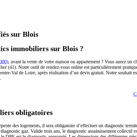
iés sur Blois
ics immobiliers sur Blois ?
1000)
, avant la vente de votre maison ou appartement ? Vous aurez un ch
-Cher (41). Notre outil de rendez-vous online est particulièrement prati
ntre-Val de Loire, après réalisation d’un devis gratuit. Notre souhait est 
.
C
iers obligatoires
pente des logements, il sera obligatoire d’effectuer un diagnostic termi
diagnostic gaz. Valide trois ans, le diagnostic assainissement collectif
le DPE est le diagnostic approprié. Les dimensions des différentes pièc