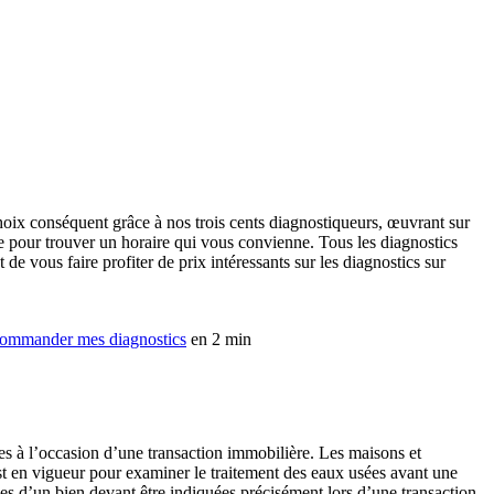
oix conséquent grâce à nos trois cents diagnostiqueurs, œuvrant sur
que pour trouver un horaire qui vous convienne. Tous les diagnostics
de vous faire profiter de prix intéressants sur les diagnostics sur
ommander mes diagnostics
en 2 min
tes à l’occasion d’une transaction immobilière. Les maisons et
 est en vigueur pour examiner le traitement des eaux usées avant une
es d’un bien devant être indiquées précisément lors d’une transaction,