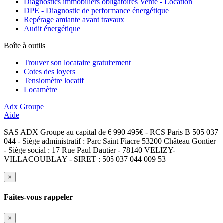
Diagnostics immobiliers obligatoires Vente - Location
DPE - Diagnostic de performance énergétique
Repérage amiante avant travaux
Audit énergétique
Boîte à outils
Trouver son locataire gratuitement
Cotes des loyers
Tensiomètre locatif
Locamètre
Adx Groupe
Aide
SAS ADX Groupe au capital de 6 990 495€ - RCS Paris B 505 037
044 - Siège administratif : Parc Saint Fiacre 53200 Château Gontier
- Siège social : 17 Rue Paul Dautier - 78140 VELIZY-
VILLACOUBLAY - SIRET : 505 037 044 009 53
×
Faites-vous rappeler
×