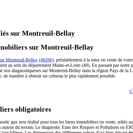
fiés sur Montreuil-Bellay
mmobiliers sur Montreuil-Bellay
sur Montreuil-Bellay (49260)
, préalablement à la mise en vente de votr
amment au sein du département Maine-et-Loire (49). En passant par notre 
par nos diagnostiqueurs sur Montreuil-Bellay dans la région Pays de la L
me, de manière à obtenir un créneau le plus rapidement possible.
C
iers obligatoires
tic gaz sera réalisé pour tous les biens immobiliers en vente, reliés au
ls autour du terrain. Le diagnostic Etats des Risques et Pollutions ou ERP
s d’une bâtisse. Les dimensions des différentes pièces d’un bien devant 