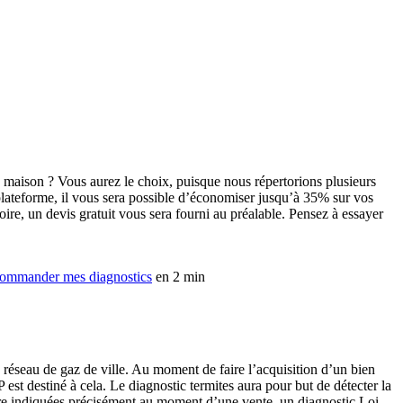
e maison ? Vous aurez le choix, puisque nous répertorions plusieurs
plateforme, il vous sera possible d’économiser jusqu’à 35% sur vos
oire, un devis gratuit vous sera fourni au préalable. Pensez à essayer
ommander mes diagnostics
en 2 min
 réseau de gaz de ville. Au moment de faire l’acquisition d’un bien
 est destiné à cela. Le diagnostic termites aura pour but de détecter la
être indiquées précisément au moment d’une vente, un diagnostic Loi