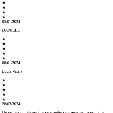
★
★
★
★
05/01/2024
DANIELE
★
★
★
★
★
08/01/2024
Louis-Valéry
★
★
★
★
★
28/03/2024
Un professionnalisme à recommander sans réserves : ponctualité,