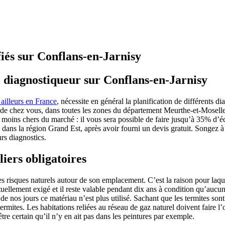
fiés sur Conflans-en-Jarnisy
e diagnostiqueur sur Conflans-en-Jarnisy
 ailleurs en France
, nécessite en général la planification de différents 
 de chez vous, dans toutes les zones du département Meurthe-et-Moselle (
 moins chers du marché : il vous sera possible de faire jusqu’à 35% d’
 dans la région Grand Est, après avoir fourni un devis gratuit. Songez à 
rs diagnostics.
iers obligatoires
es risques naturels autour de son emplacement. C’est la raison pour laqu
llement exigé et il reste valable pendant dix ans à condition qu’aucuns
de nos jours ce matériau n’est plus utilisé. Sachant que les termites son
ermites. Les habitations reliées au réseau de gaz naturel doivent faire l
re certain qu’il n’y en ait pas dans les peintures par exemple.