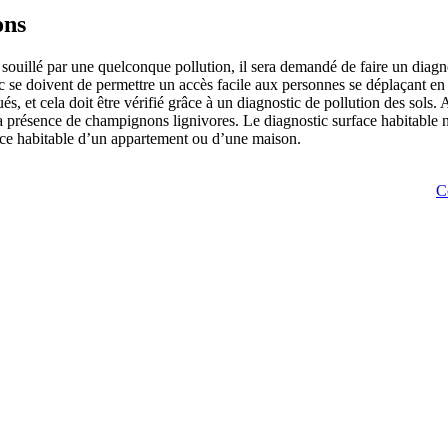
ons
as souillé par une quelconque pollution, il sera demandé de faire un diagn
 se doivent de permettre un accès facile aux personnes se déplaçant en fa
ués, et cela doit être vérifié grâce à un diagnostic de pollution des sols
 la présence de champignons lignivores. Le diagnostic surface habitable n
rface habitable d’un appartement ou d’une maison.
C