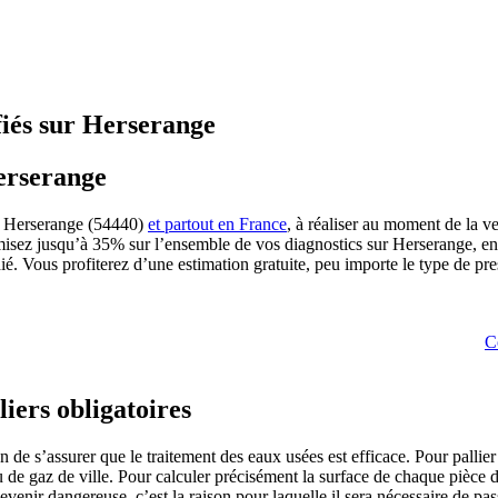
fiés sur Herserange
erserange
sur Herserange (54440)
et partout en France
, à réaliser au moment de la v
sez jusqu’à 35% sur l’ensemble de vos diagnostics sur Herserange, en 
ié. Vous profiterez d’une estimation gratuite, peu importe le type de pres
C
iers obligatoires
on de s’assurer que le traitement des eaux usées est efficace. Pour pall
u de gaz de ville. Pour calculer précisément la surface de chaque pièce 
enir dangereuse, c’est la raison pour laquelle il sera nécessaire de pas