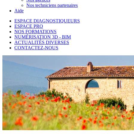
Nos techniciens partenaires
Aide
ESPACE DIAGNOSTIQUEURS
ESPACE PRO
NOS FORMATIONS
NUMÉRISATION 3D - BIM
ACTUALITÉS DIVERSES
CONTACTEZ-NOUS