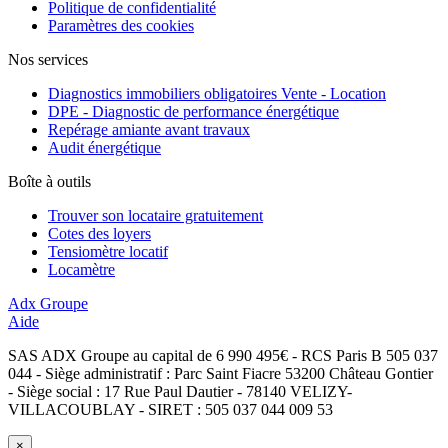
Politique de confidentialité
Paramètres des cookies
Nos services
Diagnostics immobiliers obligatoires Vente - Location
DPE - Diagnostic de performance énergétique
Repérage amiante avant travaux
Audit énergétique
Boîte à outils
Trouver son locataire gratuitement
Cotes des loyers
Tensiomètre locatif
Locamètre
Adx Groupe
Aide
SAS ADX Groupe au capital de 6 990 495€ - RCS Paris B 505 037
044 - Siège administratif : Parc Saint Fiacre 53200 Château Gontier
- Siège social : 17 Rue Paul Dautier - 78140 VELIZY-
VILLACOUBLAY - SIRET : 505 037 044 009 53
×