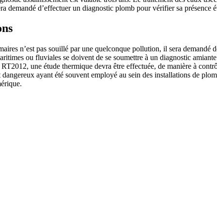
sera demandé d’effectuer un diagnostic plomb pour vérifier sa présence é
ons
maires n’est pas souillé par une quelconque pollution, il sera demandé de r
itimes ou fluviales se doivent de se soumettre à un diagnostic amiante à
RT2012, une étude thermique devra être effectuée, de manière à contrôler
t dangereux ayant été souvent employé au sein des installations de plom
érique.