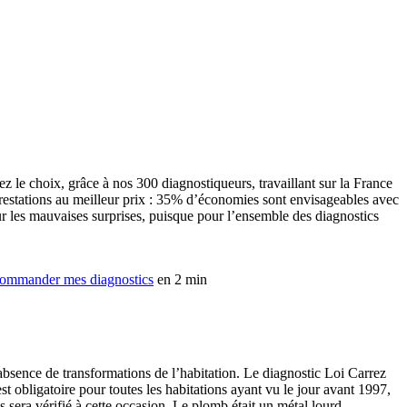
 le choix, grâce à nos 300 diagnostiqueurs, travaillant sur la France
prestations au meilleur prix : 35% d’économies sont envisageables avec
our les mauvaises surprises, puisque pour l’ensemble des diagnostics
ommander mes diagnostics
en 2 min
bsence de transformations de l’habitation. Le diagnostic Loi Carrez
t obligatoire pour toutes les habitations ayant vu le jour avant 1997,
s sera vérifié à cette occasion. Le plomb était un métal lourd