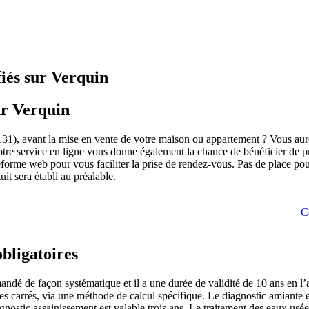
fiés sur Verquin
ur Verquin
1), avant la mise en vente de votre maison ou appartement ? Vous aurez
 Notre service en ligne vous donne également la chance de bénéficier de 
ateforme web pour vous faciliter la prise de rendez-vous. Pas de place p
it sera établi au préalable.
C
obligatoires
é de façon systématique et il a une durée de validité de 10 ans en l’a
es carrés, via une méthode de calcul spécifique. Le diagnostic amiante es
gnostic assainissement est valable trois ans. Le traitement des eaux usée