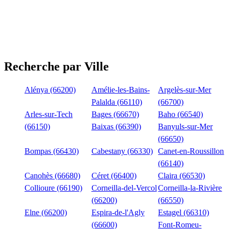
Recherche par Ville
Alénya (66200)
Amélie-les-Bains-
Argelès-sur-Mer
Palalda (66110)
(66700)
Arles-sur-Tech
Bages (66670)
Baho (66540)
(66150)
Baixas (66390)
Banyuls-sur-Mer
(66650)
Bompas (66430)
Cabestany (66330)
Canet-en-Roussillon
(66140)
Canohès (66680)
Céret (66400)
Claira (66530)
Collioure (66190)
Corneilla-del-Vercol
Corneilla-la-Rivière
(66200)
(66550)
Elne (66200)
Espira-de-l'Agly
Estagel (66310)
(66600)
Font-Romeu-