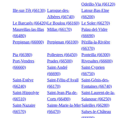
Odeillo-Via (66120)
Ille-sur-Têt (66130)
Laroque-des-
Latour-Bas-Elne
Albères (66740)
(66200)
Le Barcarès (66420)
Le Boulou (66160)
Le Soler (66270)
Maureillas-las-Illas
Millas (66170)
Palau-del-Vidre
(66480)
(66690)
Perpignan (66000)
Perpignan (66100)
Pézilla-la-Rivière
(66370)
Pia (66380)
Pollestres (66450)
Ponteilla (66300)
Port-Vendres
Prades (66500)
Rivesaltes (66600)
(66660)
Saint-André
Saint-Cyprien
(66690)
(66750)
Saint-Estève
Saint-Féliu-d'Avall
Saint-Génis-des-
(66240)
(66170)
Fontaines (66740)
Saint-Hippolyte
Saint-Jean-Pla-de-
Saint-Laurent-de-la-
(66510)
Corts (66490)
Salanque (66250)
Saint-Nazaire
Sainte-Marie-la-Mer
Saleilles (66280)
(66570)
(66470)
Salses-le-Château
(66600)