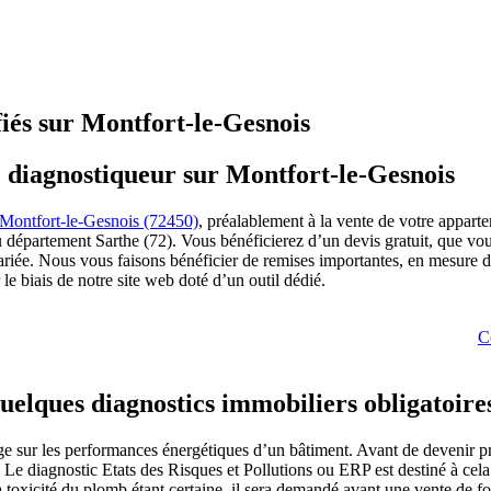
fiés sur Montfort-le-Gesnois
e diagnostiqueur sur Montfort-le-Gesnois
 Montfort-le-Gesnois (72450)
, préalablement à la vente de votre appar
 du département Sarthe (72). Vous bénéficierez d’un devis gratuit, que vou
ès variée. Nous vous faisons bénéficier de remises importantes, en mesur
e biais de notre site web doté d’un outil dédié.
C
quelques diagnostics immobiliers obligatoire
 sur les performances énergétiques d’un bâtiment. Avant de devenir pro
Le diagnostic Etats des Risques et Pollutions ou ERP est destiné à cela. 
La toxicité du plomb étant certaine, il sera demandé avant une vente de f