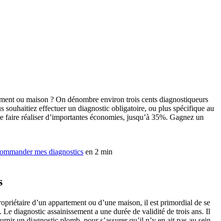
tement ou maison ? On dénombre environ trois cents diagnostiqueurs
s souhaitiez effectuer un diagnostic obligatoire, ou plus spécifique au
e de faire réaliser d’importantes économies, jusqu’à 35%. Gagnez un
ommander mes diagnostics
en 2 min
s
priétaire d’un appartement ou d’une maison, il est primordial de se
Le diagnostic assainissement a une durée de validité de trois ans. Il
ournir un diagnostic plomb, pour s’assurer qu’il n’y en ait pas au sein