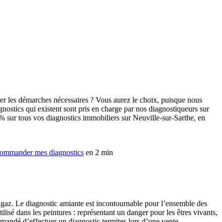
uer les démarches nécessaires ? Vous aurez le choix, puisque nous
agnostics qui existent sont pris en charge par nos diagnostiqueurs sur
5% sur tous vos diagnostics immobiliers sur Neuville-sur-Sarthe, en
ommander mes diagnostics
en 2 min
c gaz. Le diagnostic amiante est incontournable pour l’ensemble des
lisé dans les peintures : représentant un danger pour les êtres vivants,
emandé d’effectuer un diagnostic termites lors d’une vente