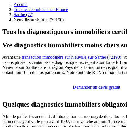
Accueil
Tous les techniciens en France
Sarthe (72)
Neuville-sur-Sarthe (72190)
Tous les diagnostiqueurs immobiliers certif
Vos diagnostics immobiliers moins chers su
Avant une
transaction immobilière sur Neuville-sur-Sarthe (72190)
, v
listons plusieurs centaines de diagnostiqueurs, répartis sur toute la Fr
Neuville-sur-Sarthe dans la région Pays de la Loire, un devis gratuit 
optant pour l’un de nos partenaires. Notre outil de RDV en ligne est 
Demander un devis gratuit
Quelques diagnostics immobiliers obligato
Afin de pallier les accidents d’intoxication au monoxyde de carbone, l
bâtiments ayant vu le jour avant 1997, en revanche aujourd’hui ce matér
un diagnostic plomb sera nécessaire. Sachant que les termites sont de