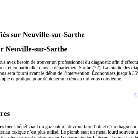
iés sur Neuville-sur-Sarthe
r Neuville-sur-Sarthe
ous avez besoin de trouver un professionnel du diagnostic afin d’effect
ance, et en particulier dans le département Sarthe (72). La totalité des di
vous sera fourni avant le début de l’intervention. Économisez jusqu’à 3
simple et pratique pour dénicher un créneau qui vous convienne.
C
ires
es biens bénéficiant du gaz naturel devront faire l’objet d’un diagnosti
iau toxique n’est plus utilisé. Le plomb était un métal lourd souvent uti
s insectes pouvant endommager la charpente des bâtisses, il vous sera d