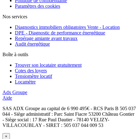
Politique de confidentialité
Paramètres des cookies
Nos services
Diagnostics immobiliers obligatoires Vente - Location
DPE - Diagnostic de performance énergétique
Repérage amiante avant travaux
Audit énergétique
Boîte à outils
Trouver son locataire gratuitement
Cotes des loyers
Tensiomètre locatif
Locamètre
Adx Groupe
Aide
SAS ADX Groupe au capital de 6 990 495€ - RCS Paris B 505 037
044 - Siège administratif : Parc Saint Fiacre 53200 Château Gontier
- Siège social : 17 Rue Paul Dautier - 78140 VELIZY-
VILLACOUBLAY - SIRET : 505 037 044 009 53
×