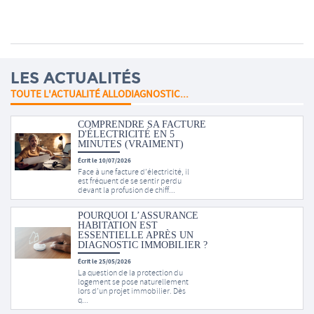
LES ACTUALITÉS
TOUTE L'ACTUALITÉ ALLODIAGNOSTIC...
COMPRENDRE SA FACTURE
D'ÉLECTRICITÉ EN 5
MINUTES (VRAIMENT)
Écrit le 10/07/2026
Face à une facture d’électricité, il
est fréquent de se sentir perdu
devant la profusion de chiff...
POURQUOI L’ASSURANCE
HABITATION EST
ESSENTIELLE APRÈS UN
DIAGNOSTIC IMMOBILIER ?
Écrit le 25/05/2026
La question de la protection du
logement se pose naturellement
lors d’un projet immobilier. Dès
q...