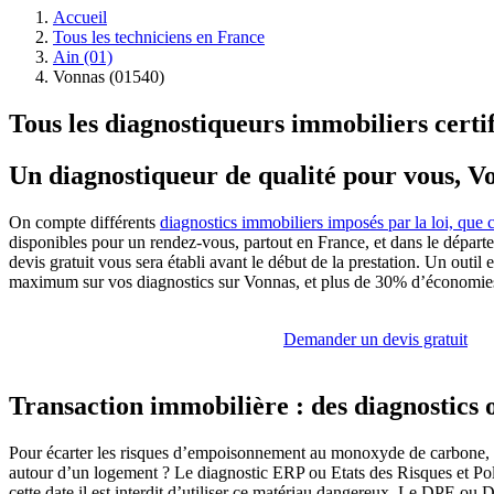
Accueil
Tous les techniciens en France
Ain (01)
Vonnas (01540)
Tous les diagnostiqueurs immobiliers certi
Un diagnostiqueur de qualité pour vous, V
On compte différents
diagnostics immobiliers imposés par la loi, que 
disponibles pour un rendez-vous, partout en France, et dans le dépar
devis gratuit vous sera établi avant le début de la prestation. Un outi
maximum sur vos diagnostics sur Vonnas, et plus de 30% d’économies
Demander un devis gratuit
Transaction immobilière : des diagnostics 
Pour écarter les risques d’empoisonnement au monoxyde de carbone, les 
autour d’un logement ? Le diagnostic ERP ou Etats des Risques et Pollu
cette date il est interdit d’utiliser ce matériau dangereux. Le DPE ou 