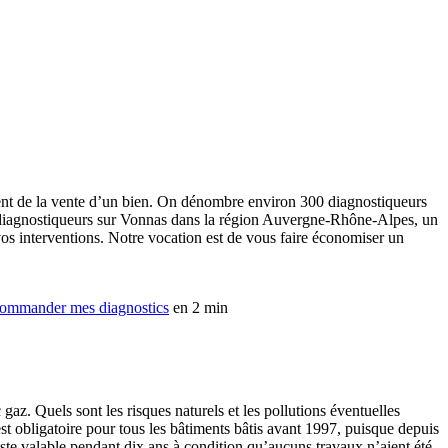
t de la vente d’un bien. On dénombre environ 300 diagnostiqueurs
os diagnostiqueurs sur Vonnas dans la région Auvergne-Rhône-Alpes, un
 vos interventions. Notre vocation est de vous faire économiser un
ommander mes diagnostics
en 2 min
az. Quels sont les risques naturels et les pollutions éventuelles
st obligatoire pour tous les bâtiments bâtis avant 1997, puisque depuis
reste valable pendant dix ans à condition qu’aucuns travaux n’aient été