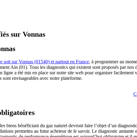
fiés sur Vonnas
onnas
ce soit sur Vonnas (01540) et partout en France
, à programmer au momen
tement Ain (01). Tous les diagnostics qui existent sont proposés par n
l en ligne a été mis en place sur notre site web pour organiser facilement
 sont envisageables avec notre plateforme.
C
obligatoires
biens bénéficiant du gaz naturel devront faire l’objet d’un diagnostic g
tions permettra au futur acheteur de le savoir. Le diagnostic amiante e
Diagnostic de performance énergétique est aujourd’hui obligatoire et il 