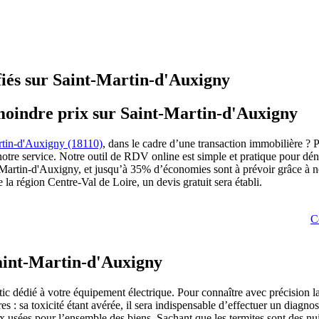
fiés sur Saint-Martin-d'Auxigny
moindre prix sur Saint-Martin-d'Auxigny
rtin-d'Auxigny (18110)
, dans le cadre d’une transaction immobilière ? 
notre service. Notre outil de RDV online est simple et pratique pour dén
int-Martin-d'Auxigny, et jusqu’à 35% d’économies sont à prévoir grâce à 
la région Centre-Val de Loire, un devis gratuit sera établi.
C
Saint-Martin-d'Auxigny
tic dédié à votre équipement électrique. Pour connaître avec précision l
s : sa toxicité étant avérée, il sera indispensable d’effectuer un diagno
eaux usées pour l’ensemble des biens. Sachant que les termites sont des 