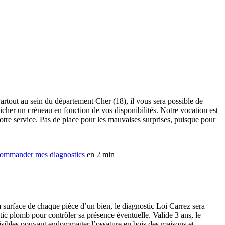
Partout au sein du département Cher (18), il vous sera possible de
icher un créneau en fonction de vos disponibilités. Notre vocation est
notre service. Pas de place pour les mauvaises surprises, puisque pour
ommander mes diagnostics
en 2 min
a surface de chaque pièce d’un bien, le diagnostic Loi Carrez sera
stic plomb pour contrôler sa présence éventuelle. Valide 3 ans, le
nuisibles pouvant endommager l’ossature en bois des maisons et