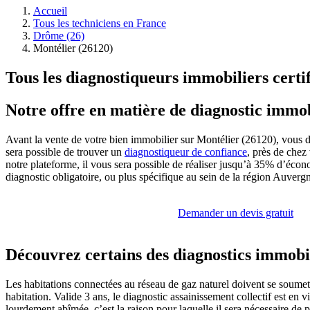
Accueil
Tous les techniciens en France
Drôme (26)
Montélier (26120)
Tous les diagnostiqueurs immobiliers certi
Notre offre en matière de diagnostic immo
Avant la vente de votre bien immobilier sur Montélier (26120), vous d
sera possible de trouver un
diagnostiqueur de confiance
, près de chez
notre plateforme, il vous sera possible de réaliser jusqu’à 35% d’écono
diagnostic obligatoire, ou plus spécifique au sein de la région Auvergne
Demander un devis gratuit
Découvrez certains des diagnostics immobil
Les habitations connectées au réseau de gaz naturel doivent se soume
habitation. Valide 3 ans, le diagnostic assainissement collectif est en
lourdement abîmée, c’est la raison pour laquelle il sera nécessaire de