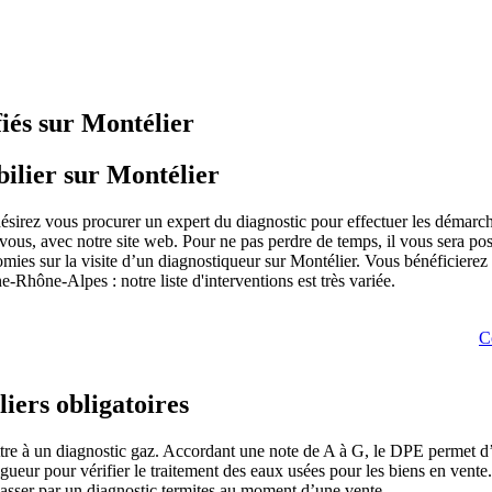
fiés sur Montélier
bilier sur Montélier
ésirez vous procurer un expert du diagnostic pour effectuer les démarc
 vous, avec notre site web. Pour ne pas perdre de temps, il vous sera p
mies sur la visite d’un diagnostiqueur sur Montélier. Vous bénéficierez 
-Rhône-Alpes : notre liste d'interventions est très variée.
C
iers obligatoires
ttre à un diagnostic gaz. Accordant une note de A à G, le DPE permet 
 vigueur pour vérifier le traitement des eaux usées pour les biens en ve
 passer par un diagnostic termites au moment d’une vente.