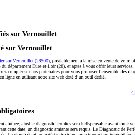
iés sur Vernouillet
é sur Vernouillet
er sur Vernouillet (28500)
, préalablement à la mise en vente de votre b
le du département Eure-et-Loir (28), et aptes à vous offrir leurs servic
rrez compter sur nos partenaires pour vous proposer l’ensemble des diagno
ligne en utilisant notre site web doté d’un outil dédié.
C
obligatoires
 abîmée, ainsi le diagnostic termites sera indispensable avant toute vent
avant cette date, un diagnostic amiante sera requis. Le Diagnostic de Pe
sés. Le plomb étant un matériau toxique, toute transaction immobilière n