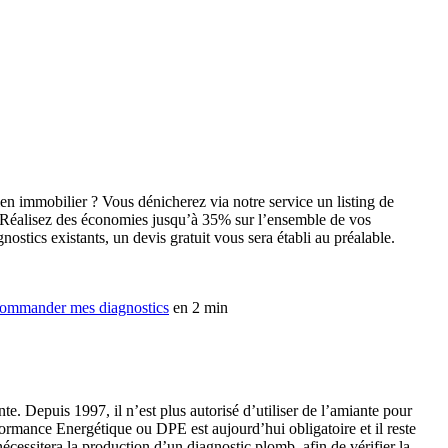
ien immobilier ? Vous dénicherez via notre service un listing de
es. Réalisez des économies jusqu’à 35% sur l’ensemble de vos
stics existants, un devis gratuit vous sera établi au préalable.
ommander mes diagnostics
en 2 min
e. Depuis 1997, il n’est plus autorisé d’utiliser de l’amiante pour
rformance Energétique ou DPE est aujourd’hui obligatoire et il reste
écessitera la production d’un diagnostic plomb, afin de vérifier la