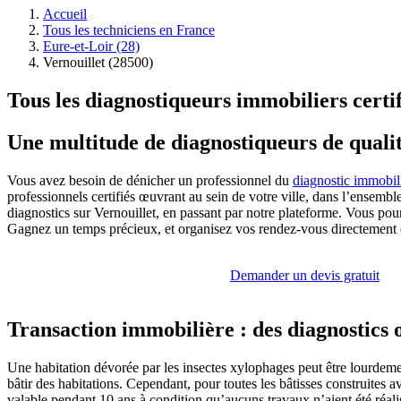
Accueil
Tous les techniciens en France
Eure-et-Loir (28)
Vernouillet (28500)
Tous les diagnostiqueurs immobiliers certif
Une multitude de diagnostiqueurs de qualit
Vous avez besoin de dénicher un professionnel du
diagnostic immobili
professionnels certifiés œuvrant au sein de votre ville, dans l’ensemb
diagnostics sur Vernouillet, en passant par notre plateforme. Vous pou
Gagnez un temps précieux, et organisez vos rendez-vous directement en 
Demander un devis gratuit
Transaction immobilière : des diagnostics 
Une habitation dévorée par les insectes xylophages peut être lourdement
bâtir des habitations. Cependant, pour toutes les bâtisses construites 
valable pendant 10 ans à condition qu’aucuns travaux n’aient été réali