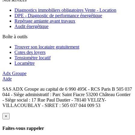
Diagnostics immobiliers obligatoires Vente - Location
DPE - Diagnostic de performance énergétique
Repérage amiante avant travaux
Audit énergétique
Boîte à outils
Trouver son locataire gratuitement
Cotes des loyers
Tensiomètre locatif
Locamètre
Adx Groupe
Aide
SAS ADX Groupe au capital de 6 990 495€ - RCS Paris B 505 037
044 - Siège administratif : Parc Saint Fiacre 53200 Château Gontier
- Siège social : 17 Rue Paul Dautier - 78140 VELIZY-
VILLACOUBLAY - SIRET : 505 037 044 009 53
×
Faites-vous rappeler