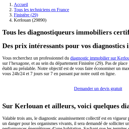
Accueil
Tous les techniciens en France
Finistère (29)
Kerlouan (29890)
Tous les diagnostiqueurs immobiliers certi
Des prix intéressants pour vos diagnostics
Vous recherchez un professionnel du
diagnostic immobilier sur Kerlo
sur l’hexagone, et au sein du département Finistère (29). Pas de place
établi au préalable. Notre objectif est de vous faire économiser un m
vous 24h/24 et 7 jours sur 7 en passant par notre outil en ligne.
Demander un devis gratuit
Sur Kerlouan et ailleurs, voici quelques di
Valable trois ans, le diagnostic assainissement collectif est en vigueur
un danger pour les organismes vivants, il sera demandé de solliciter u
performances énergétiques d’une habitation. Sachant que les termites s