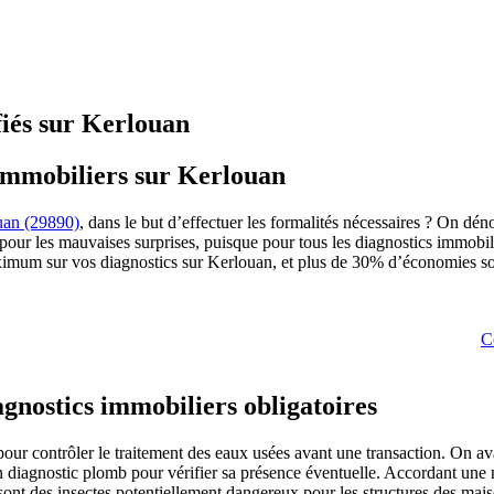
fiés sur Kerlouan
 immobiliers sur Kerlouan
uan (29890)
, dans le but d’effectuer les formalités nécessaires ? On déno
 pour les mauvaises surprises, puisque pour tous les diagnostics immobil
aximum sur vos diagnostics sur Kerlouan, et plus de 30% d’économies so
C
agnostics immobiliers obligatoires
 pour contrôler le traitement des eaux usées avant une transaction. On av
n diagnostic plomb pour vérifier sa présence éventuelle. Accordant une 
ont des insectes potentiellement dangereux pour les structures des mais