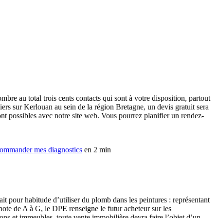
mbre au total trois cents contacts qui sont à votre disposition, partout
iers sur Kerlouan au sein de la région Bretagne, un devis gratuit sera
nt possibles avec notre site web. Vous pourrez planifier un rendez-
ommander mes diagnostics
en 2 min
ait pour habitude d’utiliser du plomb dans les peintures : représentant
note de A à G, le DPE renseigne le futur acheteur sur les
ons et immeubles, toute vente immobilière devra faire l’objet d’un