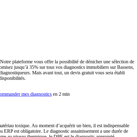
Notre plateforme vous offre la possibilité de dénicher une sélection de
conomisez jusqu’à 35% sur tous vos diagnostics immobiliers sur Bassens,
iagnostiqueurs. Mais avant tout, un devis gratuit vous sera établi
isponibilités.
ommander mes diagnostics
en 2 min
 matériau toxique. Au moment d’acquérir un bien, il est indispensable
 ou ERP est obligatoire. Le diagnostic assainissement a une durée de
nome au niveau thermique, le DPE est le diagnostic approprié.