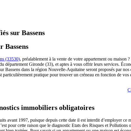
iés sur Bassens
ur Bassens
ens (33530)
, préalablement à la vente de votre appartement ou maison ? 
s du département Gironde (33), et aptes à vous offrir leurs services. É
sur Bassens dans la région Nouvelle-Aquitaine seront proposés par nos d
t particulièrement pratique pour trouver un créneau en fonction de vos d
C
gnostics immobiliers obligatoires
uits avant 1997, puisque depuis cette date il est interdit d’employer ce
’est pour cette raison que le diagnostic Etats des Risques et Pollutions
s sont bien traitées. Pour savoir si un appartement ou une maison est éco