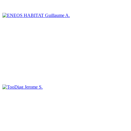
Guillaume A.
Jerome S.