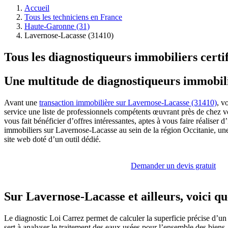
Accueil
Tous les techniciens en France
Haute-Garonne (31)
Lavernose-Lacasse (31410)
Tous les diagnostiqueurs immobiliers certi
Une multitude de diagnostiqueurs immobili
Avant une
transaction immobilière sur Lavernose-Lacasse (31410)
, v
service une liste de professionnels compétents œuvrant près de chez v
vous fait bénéficier d’offres intéressantes, aptes à vous faire réali
immobiliers sur Lavernose-Lacasse au sein de la région Occitanie, une 
site web doté d’un outil dédié.
Demander un devis gratuit
Sur Lavernose-Lacasse et ailleurs, voici qu
Le diagnostic Loi Carrez permet de calculer la superficie précise d’un 
sert à analyser le traitement des eaux usées pour l’ensemble des biens