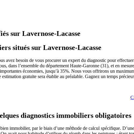
fiés sur Lavernose-Lacasse
ers situés sur Lavernose-Lacasse
ous avez besoin de vous procurer un expert du diagnostic pour effectuer
ous, dans l’ensemble du département Haute-Garonne (31), et en mesure d
ser d’importantes économies, jusqu’à 35%. Nous vous offrirons un maximu
estimation gratuite sera établie au préalable. Gagnez un temps précieux, 
C
elques diagnostics immobiliers obligatoires
bien immobilier, par le biais d’une méthode de calcul spécifique. D’une d
. On avait pour habitude d’utiliser du plomb dans les peintures : étant t