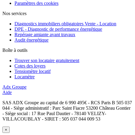
Paramètres des cookies
Nos services
Diagnostics immobiliers obligatoires Vente - Location
DPE - Diagnostic de performance énergétique
Repérage amiante avant travaux
Audit énergétique
Boîte à outils
Trouver son locataire gratuitement
Cotes des loyers
Tensiomètre locatif
Locamètre
Adx Groupe
Aide
SAS ADX Groupe au capital de 6 990 495€ - RCS Paris B 505 037
044 - Siège administratif : Parc Saint Fiacre 53200 Château Gontier
- Siège social : 17 Rue Paul Dautier - 78140 VELIZY-
VILLACOUBLAY - SIRET : 505 037 044 009 53
×