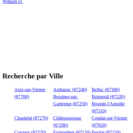
William D.
Recherche par Ville
Aixe-sur-Vienne
Ambazac (87240)
Bellac (87300)
(87700)
Bessines-sur-
Boisseuil (87220)
Gartempe (87250)
Bosmie-l'Aiguille
(87110)
Chaptelat (87270)
Châteauponsac
Condat-sur-Vienne
(87290)
(87920)
Couzeix (87270)
Eymoutiers (87120)
Feytiat (87220)