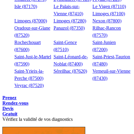
Isle (87170)
Le Palais-sur-
Le Vigen (87110)
Vienne (87410)
Limoges (87100)
Limoges (87000)
Limoges (87280)
Nexon (87800)
Oradour-sur-Glane
Panazol (87350)
Rilhac-Rancon
(87520)
(87570)
Rochechouart
Saint-Gence
Saint-Junien
(87600)
(87510)
(87200)
Saint-Just-le-Martel
Saint-Léonard-de-
Saint-Priest-Taurion
(87590)
Noblat (87400)
(87480)
Saint-Yrieix-la-
Séreilhac (87620)
Verneuil-sur-Vienne
Perche (87500)
(87430)
Veyrac (87520)
Prenez
Rendez-vous
Devis
Gratuit
Vérifiez la validité de vos diagnostics