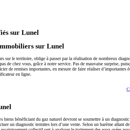
fiés sur Lunel
 immobiliers sur Lunel
s sur le territoire, oblige à passer par la réalisation de nombreux diag
 pas de chez vous, grâce à notre service. Pas de mauvaise surprise, pui
éficier de remises importantes, en mesure de faire réaliser d’important
ficateur en ligne.
C
unel
s biens bénéficiant du gaz naturel devront se soumettre à un diagnost
ffectuer un diagnostic termites lors d’une vente. Selon un barème allant
ssainissement collectif sert à analyser le traitement des eaux usées pou