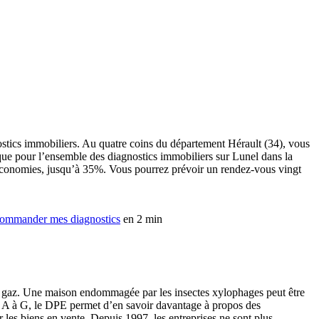
nostics immobiliers. Au quatre coins du département Hérault (34), vous
sque pour l’ensemble des diagnostics immobiliers sur Lunel dans la
es économies, jusqu’à 35%. Vous pourrez prévoir un rendez-vous vingt
ommander mes diagnostics
en 2 min
ic gaz. Une maison endommagée par les insectes xylophages peut être
 de A à G, le DPE permet d’en savoir davantage à propos des
r les biens en vente. Depuis 1997, les entreprises ne sont plus