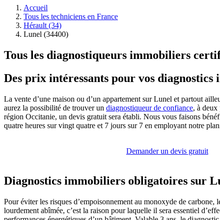
Accueil
Tous les techniciens en France
Hérault (34)
Lunel (34400)
Tous les diagnostiqueurs immobiliers certi
Des prix intéressants pour vos diagnostics
La vente d’une maison ou d’un appartement sur Lunel et partout ailleur
aurez la possibilité de trouver un
diagnostiqueur de confiance
, à deux
région Occitanie, un devis gratuit sera établi. Nous vous faisons bén
quatre heures sur vingt quatre et 7 jours sur 7 en employant notre plani
Demander un devis gratuit
Diagnostics immobiliers obligatoires sur L
Pour éviter les risques d’empoisonnement au monoxyde de carbone, le
lourdement abîmée, c’est la raison pour laquelle il sera essentiel d’e
performances énergétiques d’un bâtiment. Valable 3 ans, le diagnostic a