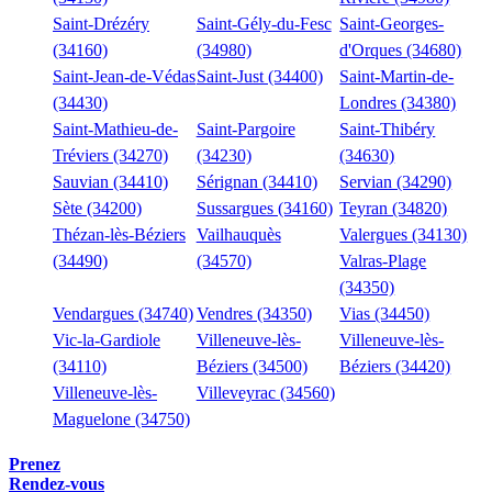
Saint-Drézéry
Saint-Gély-du-Fesc
Saint-Georges-
(34160)
(34980)
d'Orques (34680)
Saint-Jean-de-Védas
Saint-Just (34400)
Saint-Martin-de-
(34430)
Londres (34380)
Saint-Mathieu-de-
Saint-Pargoire
Saint-Thibéry
Tréviers (34270)
(34230)
(34630)
Sauvian (34410)
Sérignan (34410)
Servian (34290)
Sète (34200)
Sussargues (34160)
Teyran (34820)
Thézan-lès-Béziers
Vailhauquès
Valergues (34130)
(34490)
(34570)
Valras-Plage
(34350)
Vendargues (34740)
Vendres (34350)
Vias (34450)
Vic-la-Gardiole
Villeneuve-lès-
Villeneuve-lès-
(34110)
Béziers (34500)
Béziers (34420)
Villeneuve-lès-
Villeveyrac (34560)
Maguelone (34750)
Prenez
Rendez-vous