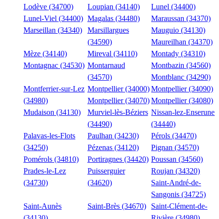
Lodève (34700)
Loupian (34140)
Lunel (34400)
Lunel-Viel (34400)
Magalas (34480)
Maraussan (34370)
Marseillan (34340)
Marsillargues
Mauguio (34130)
(34590)
Maureilhan (34370)
Mèze (34140)
Mireval (34110)
Montady (34310)
Montagnac (34530)
Montarnaud
Montbazin (34560)
(34570)
Montblanc (34290)
Montferrier-sur-Lez
Montpellier (34000)
Montpellier (34090)
(34980)
Montpellier (34070)
Montpellier (34080)
Mudaison (34130)
Murviel-lès-Béziers
Nissan-lez-Enserune
(34490)
(34440)
Palavas-les-Flots
Paulhan (34230)
Pérols (34470)
(34250)
Pézenas (34120)
Pignan (34570)
Pomérols (34810)
Portiragnes (34420)
Poussan (34560)
Prades-le-Lez
Puisserguier
Roujan (34320)
(34730)
(34620)
Saint-André-de-
Sangonis (34725)
Saint-Aunès
Saint-Brès (34670)
Saint-Clément-de-
(34130)
Rivière (34980)