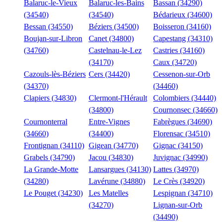
Balaruc-le-Vieux
Balaruc-les-Bains
Bassan (34290)
(34540)
(34540)
Bédarieux (34600)
Bessan (34550)
Béziers (34500)
Boisseron (34160)
Boujan-sur-Libron
Canet (34800)
Capestang (34310)
(34760)
Castelnau-le-Lez
Castries (34160)
(34170)
Caux (34720)
Cazouls-lès-Béziers
Cers (34420)
Cessenon-sur-Orb
(34370)
(34460)
Clapiers (34830)
Clermont-l'Hérault
Colombiers (34440)
(34800)
Cournonsec (34660)
Cournonterral
Entre-Vignes
Fabrègues (34690)
(34660)
(34400)
Florensac (34510)
Frontignan (34110)
Gigean (34770)
Gignac (34150)
Grabels (34790)
Jacou (34830)
Juvignac (34990)
La Grande-Motte
Lansargues (34130)
Lattes (34970)
(34280)
Lavérune (34880)
Le Crès (34920)
Le Pouget (34230)
Les Matelles
Lespignan (34710)
(34270)
Lignan-sur-Orb
(34490)