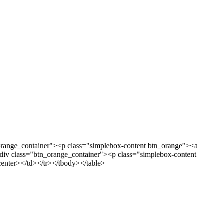
orange_container"><p class="simplebox-content btn_orange"><a
div class="btn_orange_container"><p class="simplebox-content
nter></td></tr></tbody></table>