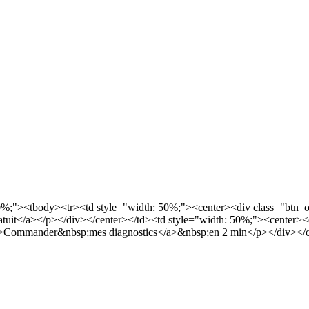
00%;"><tbody><tr><td style="width: 50%;"><center><div class="btn_
ratuit</a></p></div></center></td><td style="width: 50%;"><center><
">Commander&nbsp;mes diagnostics</a>&nbsp;en 2 min</p></div></ce