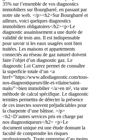
35% sur l’ensemble de vos diagnostics
immobiliers sur Bourgbarré, en passant par
notre site web. </p><h2>Sur Bourgbarré et
ailleurs, voici quelques diagnostics
immobiliers obligatoires</h2><p>Le
diagnostic assainissement a une durée de
validité de trois ans. Il est indispensable
pour savoir si les eaux usagées sont bien
traitées. Les maisons et appartements
connectés au réseau de gaz naturel doivent
faire l’objet d’un diagnostic gaz. Le
diagnostic Loi Carrez permet de connaître
la superficie totale d’un <a
href="https://www.allodiagnostic.com/tous-
nos-diagnostiqueurs/ille-et-vilaine/saint-
malo/">bien immobilier </a>en m², via une
méthode de calcul spécifique. Le diagnostic
termites permettra de détecter la présence
de ces insectes souvent préjudiciables pour
la charpente d’une bâtisse. </p>
<h2>D’autres services pris en charge par
nos diagnostiqueurs</h2> <p>Le
document unique est une étude donnant la
faculté de comprendre les risques
professionnels. Toute entreprise d’au moins