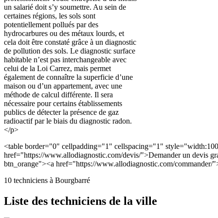
un salarié doit s’y soumettre. Au sein de
certaines régions, les sols sont
potentiellement pollués par des
hydrocarbures ou des métaux lourds, et
cela doit être constaté grâce à un diagnostic
de pollution des sols. Le diagnostic surface
habitable n’est pas interchangeable avec
celui de la Loi Carrez, mais permet
également de connaître la superficie d’une
maison ou d’un appartement, avec une
méthode de calcul différente. Il sera
nécessaire pour certains établissements
publics de détecter la présence de gaz
radioactif par le biais du diagnostic radon.
</p>
<table border="0" cellpadding="1" cellspacing="1" style="width:1
href="https://www.allodiagnostic.com/devis/">Demander un devis g
btn_orange"><a href="https://www.allodiagnostic.com/commander/
10 techniciens à Bourgbarré
Liste des techniciens de la ville